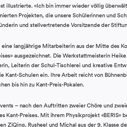
st illustrierte. «Ich bin immer wieder völlig überwält
nierten Projekten, die unsere Schülerinnen und Sch
ründerin und stellvertretende Vorsitzende der Stiftu
eine langjährige Mitarbeiterin aus der Mitte des K
ses» ausgezeichnet. Die Werkstattmeisterin Heike D
rin, Leiterin der Schul-Tischlerei und kreative Entw
die Kant-Schulen ein. Ihre Arbeit reicht von Bühnen
hen bis hin zu Kant-Preis-Pokalen.
ents – nach den Auftritten zweier Chöre und zweie
es Kant-Preises. Mit ihrem Physikprojekt «BERIS» b
ZiQing, Rusheel und Michal aus der 9. Klasse der 