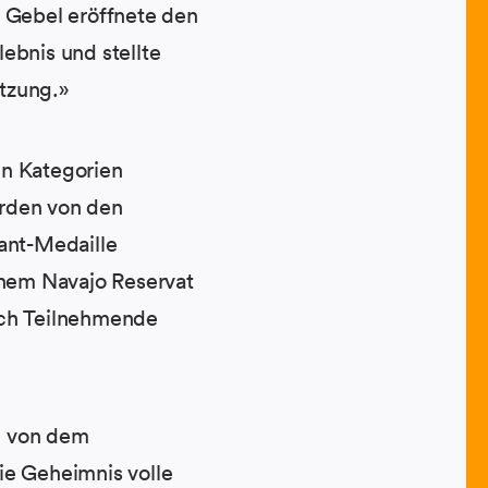
e Gebel eröffnete den
ebnis und stellte
tzung.»
en Kategorien
urden von den
ant-Medaille
inem Navajo Reservat
uch Teilnehmende
ch von dem
Die Geheimnis volle